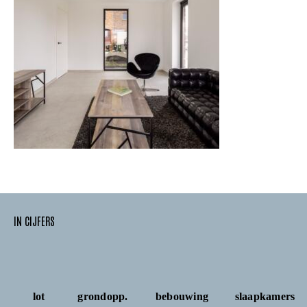
IN CIJFERS
lot
grondopp.
bebouwing
slaapkamers