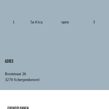
1
5a 61ca
open
3
ADRES
Rootstraat 26
3270 Scherpenheuvel
GRONDPLANNEN