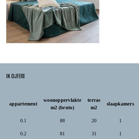
IN CIJFERS
woonoppervlakte
terras
appartement
slaapkamers
m2 (bruto)
m2
0.1
88
20
1
0.2
81
31
1