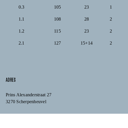
0.3
105
23
1
1.1
108
28
2
1.2
115
23
2
2.1
127
15+14
2
ADRES
Prins Alexanderstraat 27
3270 Scherpenheuvel